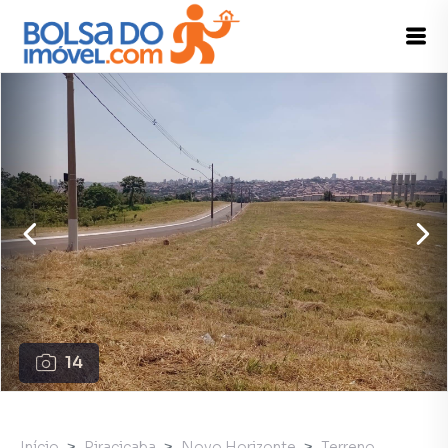
14
Início
Piracicaba
Novo Horizonte
Terreno