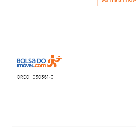
Ver mais imóv
CRECI:
030351-J