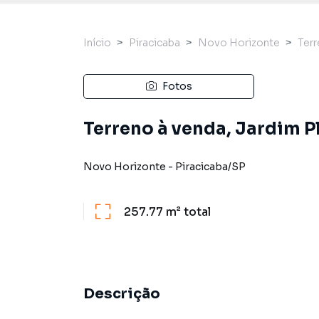
Início
Piracicaba
Novo Horizonte
Ter
Fotos
Terreno à venda, Jardim Pl
Novo Horizonte
-
Piracicaba
/
SP
257.77 m²
total
Descrição