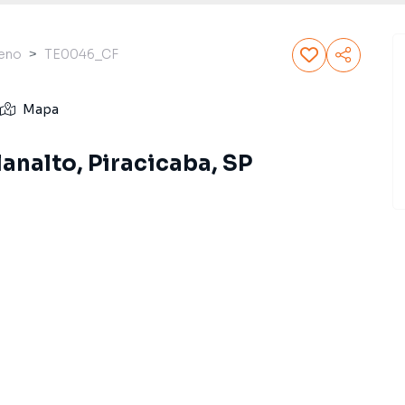
reno
TE0046_CF
Mapa
analto, Piracicaba, SP