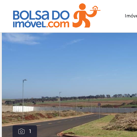
Imóve
1