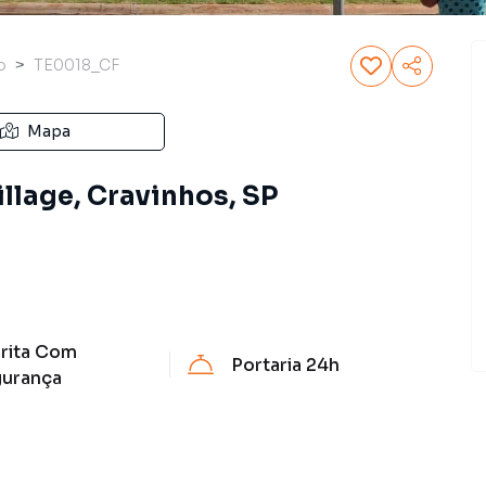
o
TE0018_CF
Mapa
illage, Cravinhos, SP
rita Com
Portaria 24h
urança