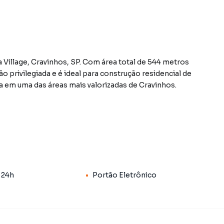
a Village, Cravinhos, SP. Com área total de 544 metros
o privilegiada e é ideal para construção residencial de
a em uma das áreas mais valorizadas de Cravinhos.
irro Riviera Village, em Cravinhos. Não encontrou o que
Terreno em Cravinhos? Entre em contato com nossa
is opções de apartamentos, casas residenciais e
 24h
Portão Eletrônico
acões para venda ou locação, além de empreendimentos
iera Village e em outras regiões de Cravinhos. Aqui
rar o imóvel que mais combina com seu estilo de vida.
e, com segurança e tranquilidade. Na PiraHost Soluções