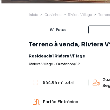
Início
Cravinhos
Riviera Village
Terren
Fotos
Terreno à venda, Riviera V
Residencial Riviera Village
Riviera Village
-
Cravinhos
/
SP
Gua
544.94 m²
total
Seg
Portão Eletrônico