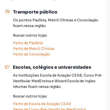
sobrados, terrenos, lojas e barracões para venda ou
locação, além de empreendimentos em construção ou
Transporte público
lançamentos na planta em Cerqueira César e em outras
Os pontos
Paulista
,
Metrô Clínicas
e
Consolação
regiões de São Paulo. Aqui você encontra milhares de
ficam nessa região.
ofertas para encontrar o imóvel que mais combina com
seu estilo de vida.
Buscar outros
lojas
:
Perto de
Paulista
Negocie seu imóvel de forma totalmente online, com
Perto de
Metrô Clínicas
segurança e tranquilidade. Na PiraHost Soluções de
Perto de
Consolação
Negócios Ltda você consegue comprar ou alugar um
imóvel em São Paulo mesmo não estando na cidade e com
Escolas, colégios e universidades
a praticidade de fazer tudo online, direto do seu
computador ou smartphone. Nós criamos soluções
As instituições
Escola de Aviação CEAB
,
Curso Pré-
inovadoras para simplificar a relação de proprietários,
Vestibular MedEnsina
e
Wizard Escola de Ingles
inquilinos e compradores com o mercado imobiliário.
Idiomas
ficam nessa região.
Anuncie seu imóvel! É fácil, rápido e gratuito! A PiraHost
Buscar outros
lojas
:
Soluções de Negócios Ltda é uma imobiliária digital com
Perto de
Escola de Aviação CEAB
imóveis em diversas cidades do Brasil, incluindo São Paulo.
Perto de
Curso Pré-Vestibular MedEnsina