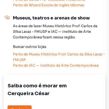
Perto de
Wizard Escola de Ingles Idiomas
Na PiraHost Soluções de Negócios Ltda você consegue
vender ou alugar seu imóvel muito mais rápido do que em
Museus, teatros e arenas de show
imobiliárias tradicionais. Já vendemos e locamos diversos
imóveis em São Paulo, especialmente em Cerqueira César.
As áreas de lazer
Museu Histórico Prof. Carlos da
Isso porque temos uma equipe de marketing digital focada
Silva Lacaz - FMUSP
e
IAC — Instituto de Arte
em produzir campanhas específicas para São Paulo, o que
Contemporânea
ficam nessa região.
aumenta muito o número de contatos interessados e
Buscar outros
lojas
:
tendo como consequência uma maior chance de vender ou
alugar seu imóvel mais rápido. Contamos também com um
Perto de
Museu Histórico Prof. Carlos da Silva Lacaz -
time de programadores, corretores treinados e uma
FMUSP
central de atendimento preparada para atender
Perto de
IAC — Instituto de Arte Contemporânea
proprietários e inquilinos.
Saiba como é morar em
Cerqueira César