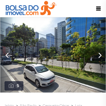
5
Início
São Paulo
Cerqueira César
Loja