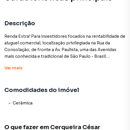
Descrição
Renda Extra! Para investidores focados na rentabilidade de
aluguel comercial, localização privilegiada na Rua da
Consolação, de fronte a Av. Paulista, uma das Avenidas
mais conhecida e tradicional de São Paulo - Brasil.
Imóvel locado com contrato de locação no valor de R$
Ver
mais
8.000,00 a.m.
Comodidades do imóvel
Loja para Venda em região valorizada do bairro Cerqueira
César, em São Paulo. Não encontrou o que procurava ou
deseja mais informações sobre Loja em São Paulo? Entre
Cerâmica
em contato com nossa equipe.
A PiraHost Soluções de Negócios Ltda tem mais opções
O que fazer em
Cerqueira César
de apartamentos, casas residenciais e comerciais,