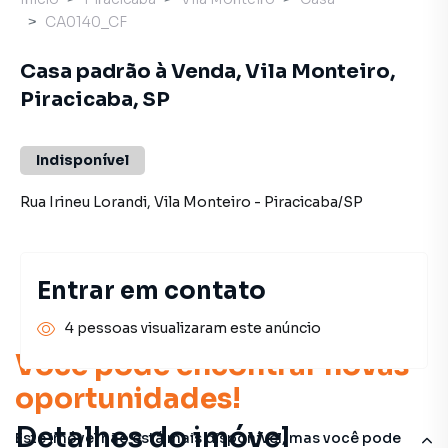
CA0140_CF
Casa padrão à Venda, Vila Monteiro,
Piracicaba, SP
Indisponível
Rua Irineu Lorandi
,
Vila Monteiro
-
Piracicaba
/
SP
Entrar em contato
4 pessoas visualizaram este anúncio
Você pode encontrar novas
oportunidades!
Detalhes do imóvel
Este imóvel não está mais disponível, mas você pode