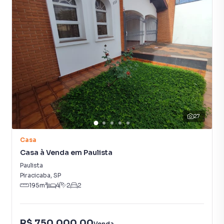
Piscina
Armário Suíte
27
Casa
Casa à Venda em Paulista
Paulista
Piracicaba
,
SP
195
m²
4
2
2
R$ 750.000,00
Venda