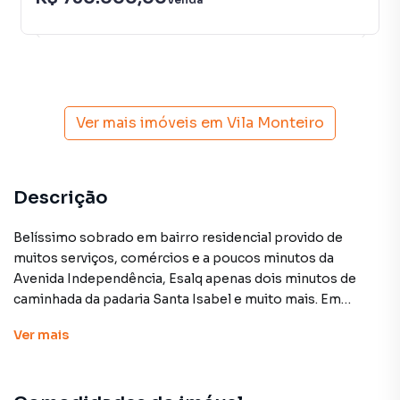
Ver mais imóveis em
Vila Monteiro
Descrição
Belíssimo sobrado em bairro residencial provido de
muitos serviços, comércios e a poucos minutos da
Avenida Independência, Esalq apenas dois minutos de
caminhada da padaria Santa Isabel e muito mais. Em
terreno medindo 236 m² e 189 m² de construção. A casa
Ver
mais
possui 3 dormitórios, incluindo uma suíte máster com
closet e uma varanda fechada com ar-condicionado, ideal
para escritório, ampla sala para 2 ambientes com porta