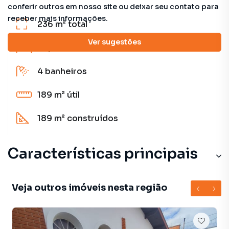
conferir outros em nosso site ou deixar seu contato para
receber mais informações.
236 m²
total
Ver sugestões
3
quartos
(1 suíte)
4
banheiros
189 m²
útil
189 m²
construídos
Características principais
Ar-Condicionado
Veja outros imóveis nesta região
Armário no Quarto
Armário Cozinha