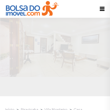
Início
Piracicaba
Vila Monteiro
Casa