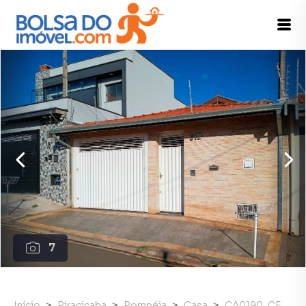
7
Início
Piracicaba
Pompéia
Casa
CA0190_CF