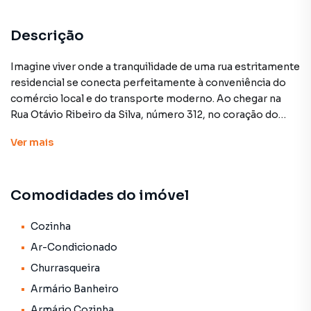
Ar-Condicionado
Armário Cozinha
Descrição
Aceita Pet
Imagine viver onde a tranquilidade de uma rua estritamente
residencial se conecta perfeitamente à conveniência do
Gourmet
comércio local e do transporte moderno. Ao chegar na
Rua Otávio Ribeiro da Silva, número 312, no coração do
Jardim Altos do Taquaral, você é imediatamente acolhido
Ver
mais
por uma fachada impecável, revestida em pedra rústica e
clean, com portas e portões brancos que transmitem
segurança e modernidade.
Comodidades do imóvel
O portão eletrônico se abre para uma garagem totalmente
coberta, com espaço seguro para dois carros grandes e
Cozinha
um telhado de madeira aparente que já dá as boas-vindas.
Ar-Condicionado
Esta rua larga e limpa já demonstra seu diferencial com a
Churrasqueira
presença de um ponto de transporte público moderno e
Armário Banheiro
visível a poucos passos, garantindo fácil acesso para
prestadores de serviço e mobilidade eficiente para toda a
Armário Cozinha