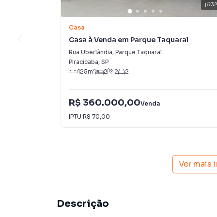
3
Casa
Casa à Venda em Parque Taquaral
Rua Uberlândia
,
Parque Taquaral
Piracicaba
,
SP
125
m²
2
2
2
R$ 360.000,00
Venda
IPTU
R$ 70,00
Ver mais 
Descrição