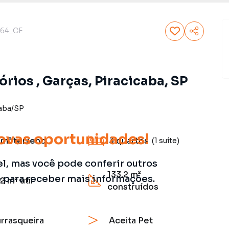
64_CF
rios , Garças, Piracicaba, SP
aba
/
SP
ovas oportunidades!
 m²
terreno
3
quartos
(1 suíte)
el, mas você pode conferir outros
133.2 m²
o para receber mais informações.
.2 m²
útil
construídos
rrasqueira
Aceita Pet