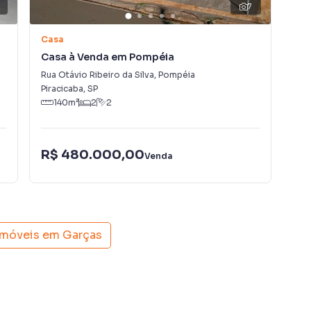
2
7
Casa
Ca
Casa à Venda em Pompéia
Ca
Rua Otávio Ribeiro da Silva
,
Pompéia
Rua
Piracicaba
,
SP
Pir
140
m²
2
2
R$
R$ 480.000,00
Venda
IPT
imóveis em
Garças