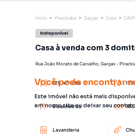
Início
Piracicaba
Garças
Casa
CA01
Indisponível
Casa à venda com 3 domitó
Rua João Morato de Carvalho
,
Garças
-
Piracic
Você pode encontrar n
125 m²
total
125
Este imóvel não está mais disponív
em nosso site ou deixar seu contat
3
banheiros
133
Lavanderia
Chu