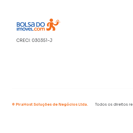
ao ar livre, oferecendo qualidade de vida e pra
Casa para Venda em região valorizada do bairr
ou deseja mais informações sobre Casa em Pi
CRECI:
030351-J
A PiraHost Soluções de Negócios Ltda tem ma
comerciais, sobrados, terrenos, lojas e barr
em construção ou lançamentos na planta em Ga
encontra milhares de ofertas para encontrar o
Negocie seu imóvel de forma totalmente onlin
de Negócios Ltda você consegue comprar ou 
cidade e com a praticidade de fazer tudo onli
criamos soluções inovadoras para simplificar 
com o mercado imobiliário.
©
PiraHost Soluções de Negócios Ltda
.
Todos os direitos r
Anuncie seu imóvel! É fácil, rápido e gratuito
digital com imóveis em diversas cidades do Bras