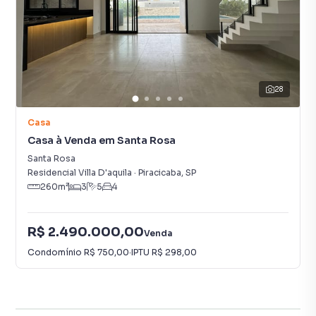
28
Casa
Casa à Venda em Santa Rosa
Santa Rosa
Residencial Villa D'aquila
·
Piracicaba
,
SP
260
m²
3
5
4
R$ 2.490.000,00
Venda
Condomínio
R$ 750,00
·
IPTU
R$ 298,00