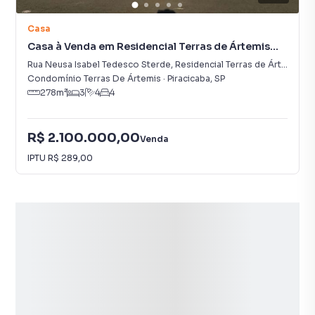
Casa
Casa à Venda em Residencial Terras de Ártemis
(Ártemis)
Rua Neusa Isabel Tedesco Sterde
,
Residencial Terras de Ártemis (Ártemis)
Condomínio Terras De Ártemis
·
Piracicaba
,
SP
278
m²
3
4
4
R$ 2.100.000,00
Venda
IPTU
R$ 289,00