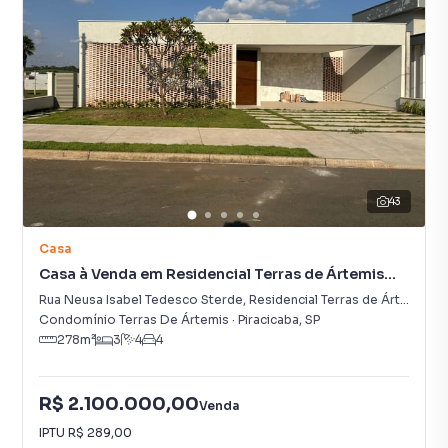
43
Casa
Casa à Venda em Residencial Terras de Ártemis
(Ártemis)
Rua Neusa Isabel Tedesco Sterde
,
Residencial Terras de Ártemis (Ártemis)
Condomínio Terras De Ártemis
·
Piracicaba
,
SP
278
m²
3
4
4
R$ 2.100.000,00
Venda
IPTU
R$ 289,00