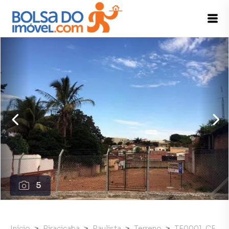
5
Início
Piracicaba
Paulista
Terreno
TE0001_CF