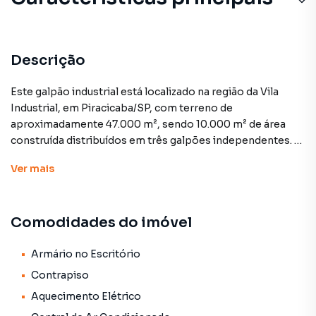
Contrapiso
Central de Ar Condicionado
Descrição
Cimento Queimado
Este galpão industrial está localizado na região da Vila
Industrial, em Piracicaba/SP, com terreno de
Escritório
aproximadamente 47.000 m², sendo 10.000 m² de área
construída distribuídos em três galpões independentes. A
Divisória
área é totalmente plana, cercada e pavimentada,
Ver
mais
oferecendo excelente infraestrutura para operações
logísticas ou industriais. O pátio é amplo e comporta cerca
de 7.000 veículos, ideal para estacionamento, manobra de
Comodidades do imóvel
caminhões ou estocagem ao ar livre.
Os galpões possuem pé-direito alto, portões para entrada
Armário no Escritório
de carretas, estrutura metálica, instalações elétricas
Contrapiso
industriais e áreas administrativas prontas. A configuração
Aquecimento Elétrico
do imóvel permite o funcionamento de diferentes