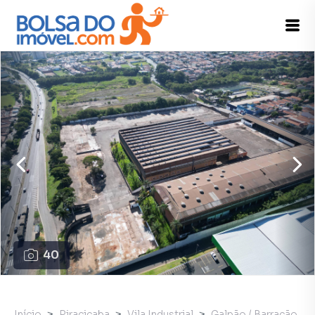
40
Início
Piracicaba
Vila Industrial
Galpão / Barracão