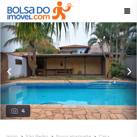
4
Início
São Pedro
Novo Horizonte
Casa