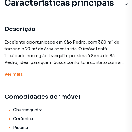
Características principais
Descrição
Excelente oportunidade em São Pedro, com 360 m² de
terreno e 70 m² de área construída. O imóvel está
localizado em região tranquila, próxima à Serra de São
Pedro, ideal para quem busca conforto e contato com a
natureza.
Ver
mais
A edícula conta com cozinha, banheiro social, área de lazer
com churrasqueira e piscina, perfeita para momentos de
Comodidades do imóvel
descanso e confraternização. O quintal é amplo, com área
gramada e paisagismo com palmeiras, proporcionando
ambiente agradável e privativo.
Churrasqueira
Cerâmica
Construída em alvenaria sólida, com piso cerâmico em
Piscina
todos os ambientes, telhado colonial e portão de acesso