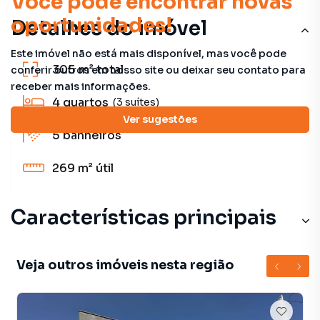
Você pode encontrar novas
oportunidades!
Detalhes do imóvel
Este imóvel não está mais disponível, mas você pode
305 m²
total
conferir outros em nosso site ou deixar seu contato para
receber mais informações.
4
quartos
(3 suítes)
Ver sugestões
5
banheiros
269 m²
útil
Características principais
Quadra Poliesportiva
Veja outros imóveis nesta região
Quadra Tênis
Sala de Academia