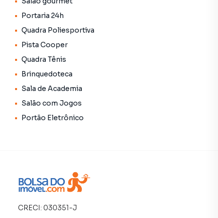
Salão gourmet
Contamos também com um time de programadores,
corretores treinados e uma central de atendimento
Portaria 24h
preparada para atender proprietários e inquilinos.
Quadra Poliesportiva
Pista Cooper
Quadra Tênis
Brinquedoteca
Sala de Academia
Salão com Jogos
Portão Eletrônico
CRECI:
030351-J