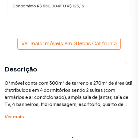
Condomínio
R$ 580,00
·
IPTU
R$ 123,16
Ver mais imóveis em
Glebas Califórnia
Descrição
O imóvel conta com 300m² de terreno e 270m² de área útil
distribuídos em 4 dormitórios sendo 2 suítes (com
armários e ar condicionado), ampla sala de jantar, sala de
TV, 4 banheiros, hidromassagem, escritório, quarto de
empregada, área gourmet com churrasqueira, despensa e
Ver
mais
2 vagas de garagem coberta e 2 descoberta. Imóvel está
alugado, agende uma visita com antecedência. Aceita
financiamento.