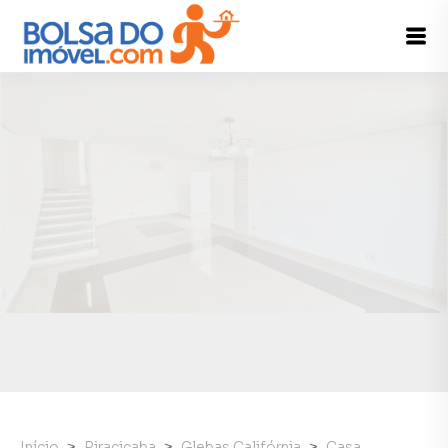
Início
Piracicaba
Glebas Califórnia
Casa