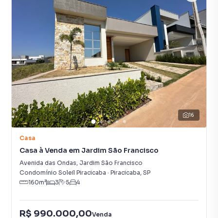
Armário no Quarto
Churrasqueira
16
Casa
Casa à Venda em Jardim São Francisco
Avenida das Ondas
,
Jardim São Francisco
Condomínio Soleil Piracicaba
·
Piracicaba
,
SP
160
m²
3
5
4
R$ 990.000,00
Venda