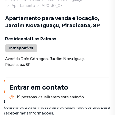
Apartamento
AP0130_CF
Apartamento para venda e locação,
Jardim Nova Iguaçu, Piracicaba, SP
Residencial Las Palmas
Indisponível
Avenida Dois Córregos
,
Jardim Nova Iguaçu
-
Piracicaba
/
SP
Você pode encontrar novas
Entrar em contato
oportunidades!
19 pessoas visualizaram este anúncio
Este imóvel não está mais disponível, mas você pode
conferir outros em nosso site ou deixar seu contato para
receber mais informações.