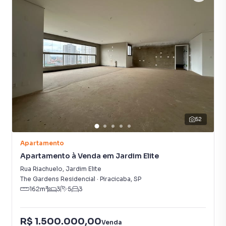
52
Apartamento
Apartamento à Venda em Jardim Elite
Rua Riachuelo
,
Jardim Elite
The Gardens Residencial
·
Piracicaba
,
SP
162
m²
3
5
3
R$ 1.500.000,00
Venda