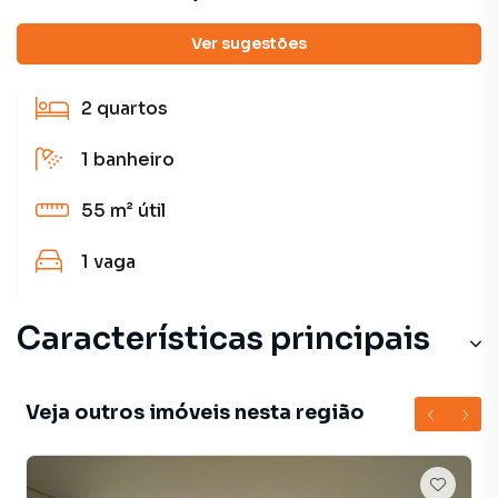
Detalhes do imóvel
Ver sugestões
2
quartos
1
banheiro
55 m²
útil
1
vaga
Características principais
Veja outros imóveis nesta região