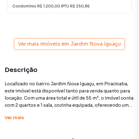
Condomínio
R$ 1.200,00
·
IPTU
R$ 250,86
Ver mais imóveis em
Jardim Nova Iguaçu
Descrição
Localizado no bairro Jardim Nova Iguaçu, em Piracicaba,
este imóvel está disponível tanto para venda quanto para
locação. Com uma área total e útil de 55 m², o imóvel conta
com 2 quartos e 1 sala, cozinha equipada, oferecendo uma
ótima opção para quem busca uma propriedade de
Ver
mais
tamanho compacto e prática.
O valor de venda deste imóvel é de R$ 250.000, enquanto a