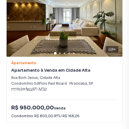
34
Apartamento
Apartamento à Venda em Cidade Alta
Rua Bom Jesus
,
Cidade Alta
Condomínio Edifício Paul Ricard
·
Piracicaba
,
SP
152
m²
3
3
2
R$ 950.000,00
Venda
Condomínio
R$ 800,00
·
IPTU
R$ 168,26