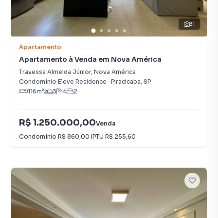
31
Apartamento
Apartamento à Venda em Nova América
Travessa Almeida Júnior
,
Nova América
Condomínio Eleve Residence
·
Piracicaba
,
SP
116
m²
3
4
2
R$ 1.250.000,00
Venda
Condomínio
R$ 860,00
·
IPTU
R$ 255,60