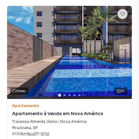
Vídeo
24
Apartamento
Apartamento à Venda em Nova América
Travessa Almeida Júnior
,
Nova América
Piracicaba
,
SP
116
m²
3
3
2