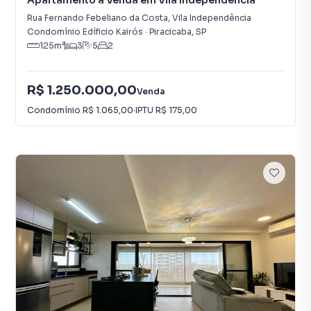
Apartamento à Venda em Vila Independência
Rua Fernando Febeliano da Costa
,
Vila Independência
Condomínio Edíficio Kairós
·
Piracicaba
,
SP
125
m²
3
5
2
R$ 1.250.000,00
Venda
Condomínio
R$ 1.065,00
·
IPTU
R$ 175,00