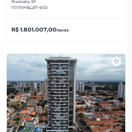
Piracicaba
,
SP
170
m²
3
4
3
R$ 1.801.007,00
Venda