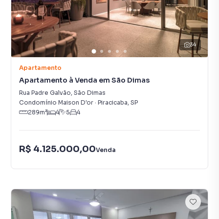
34
Apartamento
Apartamento à Venda em São Dimas
Rua Padre Galvão
,
São Dimas
Condomínio Maison D'or
·
Piracicaba
,
SP
289
m²
4
5
4
R$ 4.125.000,00
Venda