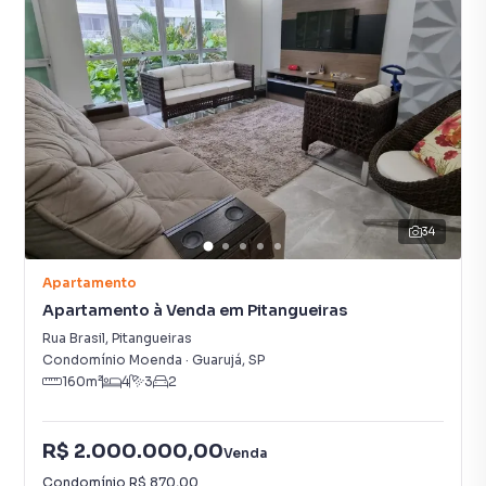
34
Apartamento
Apartamento à Venda em Pitangueiras
Rua Brasil
,
Pitangueiras
Condomínio Moenda
·
Guarujá
,
SP
160
m²
4
3
2
R$ 2.000.000,00
Venda
Condomínio
R$ 870,00