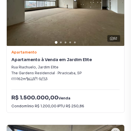
52
Apartamento
Apartamento à Venda em Jardim Elite
Rua Riachuelo
,
Jardim Elite
The Gardens Residencial
·
Piracicaba
,
SP
162
m²
3
5
3
R$ 1.500.000,00
Venda
Condomínio
R$ 1.200,00
·
IPTU
R$ 250,86