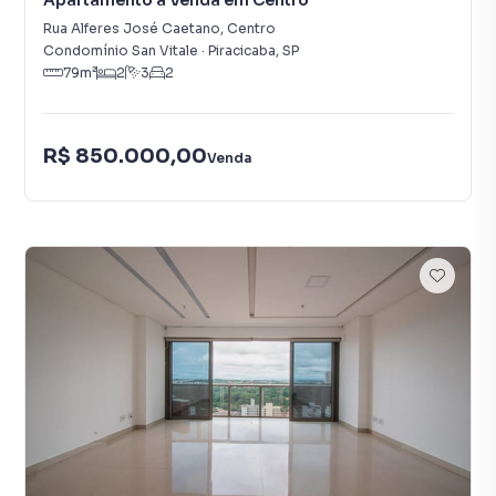
Apartamento à Venda em Centro
Rua Alferes José Caetano
,
Centro
Condomínio San Vitale
·
Piracicaba
,
SP
79
m²
2
3
2
R$ 850.000,00
Venda