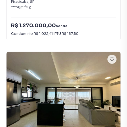
Piracicaba
,
SP
78
m²
2
R$ 1.270.000,00
Venda
Condomínio
R$ 1.022,41
·
IPTU
R$ 187,50