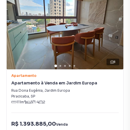
8
Apartamento
Apartamento à Venda em Jardim Europa
Rua Dona Eugênia
,
Jardim Europa
Piracicaba
,
SP
111
m²
3
4
2
R$ 1.393.885,00
Venda