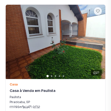
27
Casa
Casa à Venda em Paulista
Paulista
Piracicaba
,
SP
195
m²
4
2
2