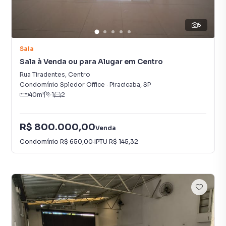
5
Sala
Sala à Venda ou para Alugar em Centro
Rua Tiradentes
,
Centro
Condomínio Spledor Office
·
Piracicaba
,
SP
40
m²
1
2
R$ 800.000,00
Venda
Condomínio
R$ 650,00
·
IPTU
R$ 145,32