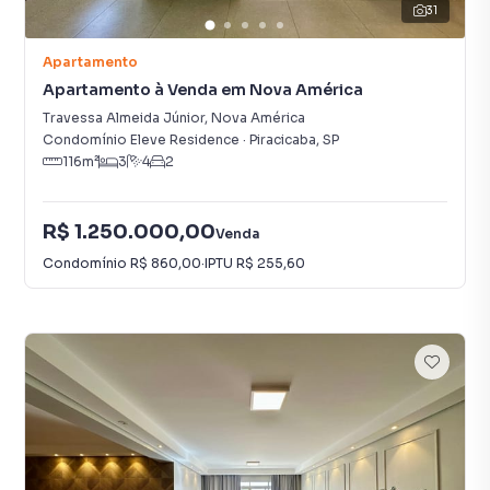
31
Apartamento
Apartamento à Venda em Nova América
Travessa Almeida Júnior
,
Nova América
Condomínio Eleve Residence
·
Piracicaba
,
SP
116
m²
3
4
2
R$ 1.250.000,00
Venda
Condomínio
R$ 860,00
·
IPTU
R$ 255,60