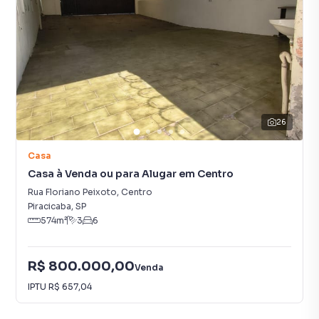
26
Casa
Casa à Venda ou para Alugar em Centro
Rua Floriano Peixoto
,
Centro
Piracicaba
,
SP
574
m²
3
6
R$ 800.000,00
Venda
IPTU
R$ 657,04