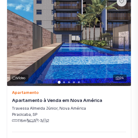
Vídeo
24
Apartamento
Apartamento à Venda em Nova América
Travessa Almeida Júnior
,
Nova América
Piracicaba
,
SP
116
m²
3
3
2