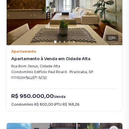
34
Apartamento
Apartamento à Venda em Cidade Alta
Rua Bom Jesus
,
Cidade Alta
Condomínio Edifício Paul Ricard
·
Piracicaba
,
SP
152
m²
3
3
2
R$ 950.000,00
Venda
Condomínio
R$ 800,00
·
IPTU
R$ 168,26