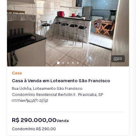
20
Casa
Casa à Venda em Loteamento São Francisco
Rua Uchôa
,
Loteamento São Francisco
Condomínio Residencial Bertolin II
·
Piracicaba
,
SP
114
m²
3
2
2
R$ 290.000,00
Venda
Condomínio
R$ 290,00