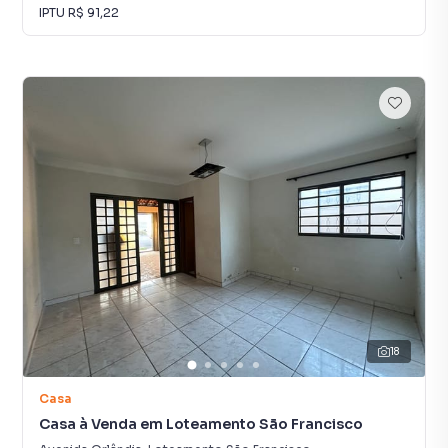
IPTU
R$ 91,22
18
Casa
Casa à Venda em Loteamento São Francisco