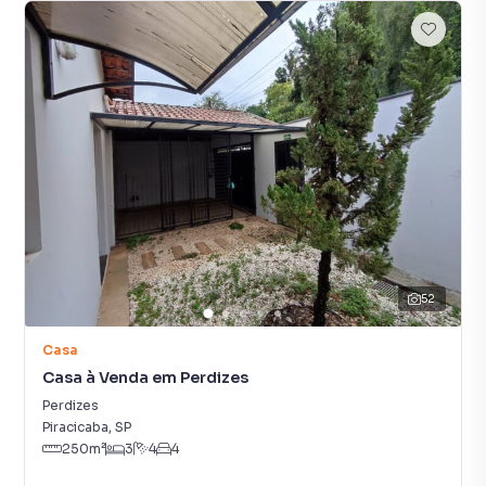
52
Casa
Casa à Venda em Perdizes
Perdizes
Piracicaba
,
SP
250
m²
3
4
4