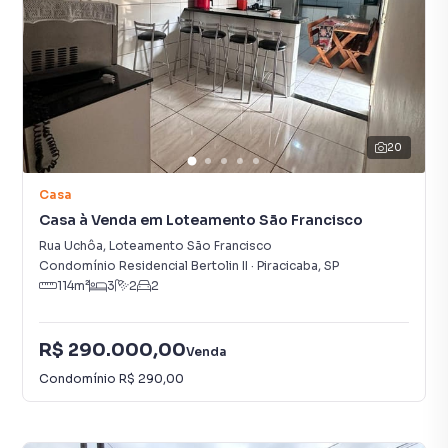
20
Casa
Casa à Venda em Loteamento São Francisco
Rua Uchôa
,
Loteamento São Francisco
Condomínio Residencial Bertolin II
·
Piracicaba
,
SP
114
m²
3
2
2
R$ 290.000,00
Venda
Condomínio
R$ 290,00