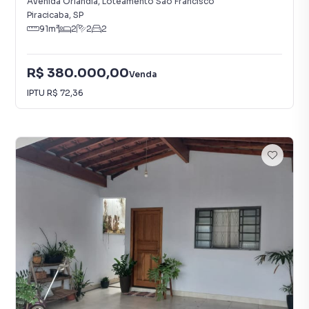
Avenida Orlândia
,
Loteamento São Francisco
Piracicaba
,
SP
91
m²
2
2
2
R$ 380.000,00
Venda
IPTU
R$ 72,36