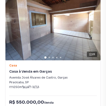
28
Casa
Casa à Venda em Garças
Avenida José Álvares de Castro
,
Garças
Piracicaba
,
SP
250
m²
4
3
3
R$ 550.000,00
Venda