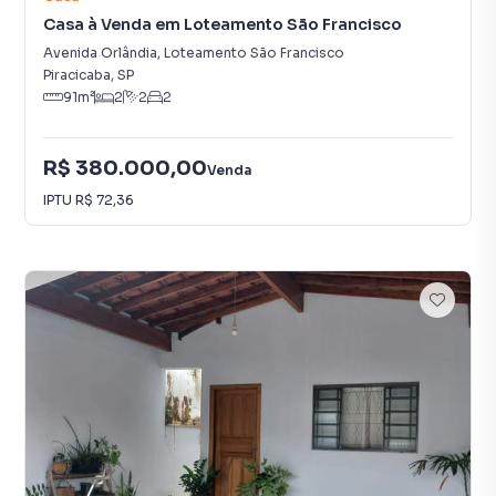
Casa à Venda em Loteamento São Francisco
Avenida Orlândia
,
Loteamento São Francisco
Piracicaba
,
SP
91
m²
2
2
2
R$ 380.000,00
Venda
IPTU
R$ 72,36