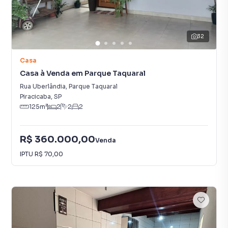
32
Casa
Casa à Venda em Parque Taquaral
Rua Uberlândia
,
Parque Taquaral
Piracicaba
,
SP
125
m²
2
2
2
R$ 360.000,00
Venda
IPTU
R$ 70,00