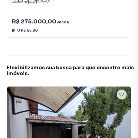
146
m²
2
2
2
R$ 275.000,00
Venda
IPTU
R$ 66,80
Flexibilizamos sua busca para que encontre mais
imóveis.