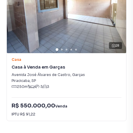
28
Casa
Casa à Venda em Garças
Avenida José Álvares de Castro
,
Garças
Piracicaba
,
SP
250
m²
4
3
3
R$ 550.000,00
Venda
IPTU
R$ 91,22