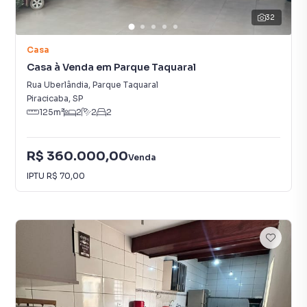
32
Casa
Casa à Venda em Parque Taquaral
Rua Uberlândia
,
Parque Taquaral
Piracicaba
,
SP
125
m²
2
2
2
R$ 360.000,00
Venda
IPTU
R$ 70,00