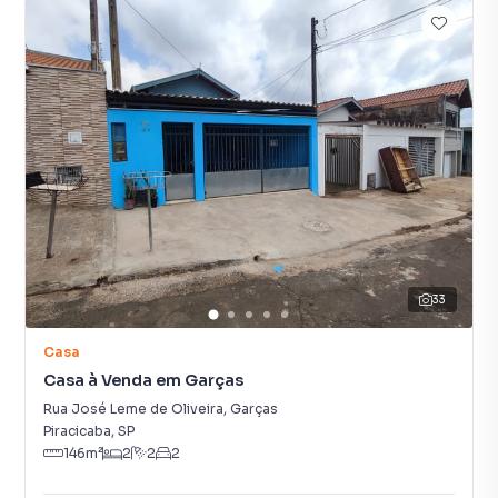
33
Casa
Casa à Venda em Garças
Rua José Leme de Oliveira
,
Garças
Piracicaba
,
SP
146
m²
2
2
2