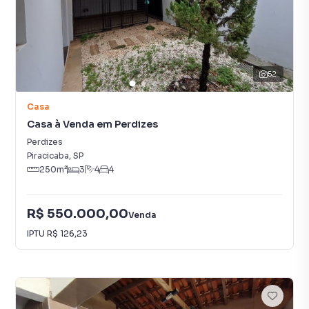
52
Casa
Casa à Venda em Perdizes
Perdizes
Piracicaba
,
SP
250
m²
3
4
4
R$ 550.000,00
Venda
IPTU
R$ 126,23